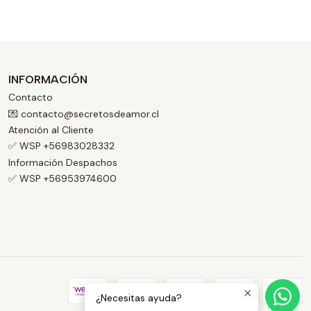
INFORMACIÓN
Contacto
💌 contacto@secretosdeamor.cl
Atención al Cliente
✅ WSP +56983028332
Información Despachos
✅ WSP +56953974600
¿Necesitas ayuda?