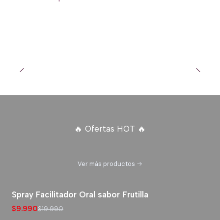
COSMÉTICA SENSUAL
VER MÁS
🔥 Ofertas HOT 🔥
Ver más productos
Spray Facilitador Oral sabor Frutilla
-50% OFERTA HOT
$9.990
$19.990