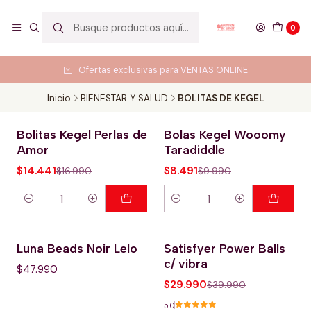
0
Ofertas exclusivas para VENTAS ONLINE
Inicio
BIENESTAR Y SALUD
BOLITAS DE KEGEL
Bolitas Kegel Perlas de
Bolas Kegel Wooomy
-15% OFERTA HOT
-15% OFERTA HOT
Amor
Taradiddle
$14.441
$8.491
$16.990
$9.990
Cantidad
Cantidad
Luna Beads Noir Lelo
Satisfyer Power Balls
-25% OFERTA HOT
c/ vibra
$47.990
$29.990
$39.990
5.0