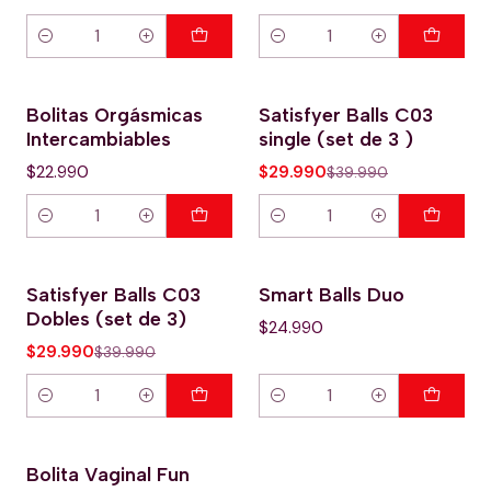
Cantidad
Cantidad
Bolitas Orgásmicas
Satisfyer Balls C03
-25% OFERTA HOT
Intercambiables
single (set de 3 )
$22.990
$29.990
$39.990
Cantidad
Cantidad
Satisfyer Balls C03
Smart Balls Duo
-25% OFERTA HOT
Dobles (set de 3)
$24.990
$29.990
$39.990
Cantidad
Cantidad
Bolita Vaginal Fun
Agotado