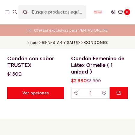
0
Ofertas exclusivas para VENTAS ONLINE
Inicio
BIENESTAR Y SALUD
CONDONES
Condón con sabor
Condón Femenino de
-67% OFERTA HOT
TRUSTEX
Látex Ormelle ( 1
unidad )
$1.500
$2.990
$8.990
Ver opciones
Cantidad