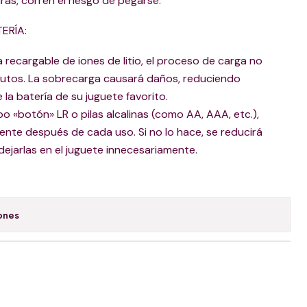
ras, corren el riesgo de pegarse.
ERÍA:
ía recargable de iones de litio, el proceso de carga no
nutos. La sobrecarga causará daños, reduciendo
la batería de su juguete favorito.
 tipo «botón» LR o pilas alcalinas (como AA, AAA, etc.),
nte después de cada uso. Si no lo hace, se reducirá
 dejarlas en el juguete innecesariamente.
ones