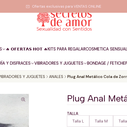
Ofertas exclusivas para VENTAS ONLINE
S
🔥 𝗢𝗙𝗘𝗥𝗧𝗔𝗦 𝗛𝗢𝗧 🔥
KITS PARA REGALAR
COSMETICA SENSUA
ÍA Y DISFRACES
VIBRADORES Y JUGUETES
BONDAGE / FETICHE
VIBRADORES Y JUGUETES
ANALES
Plug Anal Metálico Cola de Zor
Plug Anal Metá
TALLA
Talla L
Talla M
Talla