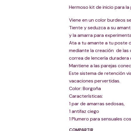
Hermoso kit de inicio para l
Viene en un color burdeos s
Tiente y seduzca a su amante
y la amarra para experiment
Ata a tu amante a tu poste d
mediante la creación de las 
correa de lencería duradera 
Mantiene a las parejas cone
Este sistema de retención via
vacaciones pervertidas.
Color: Borgoña
Características:
1 par de amarras sedosas,
1 antifaz ciego
1 Plumero para sensuales cosq
COMPARTIR