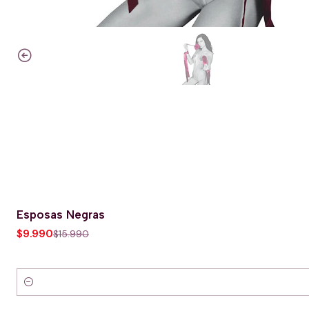
Esposas Negras
-38% OFERTA HOT
$9.990
$15.990
Cantidad