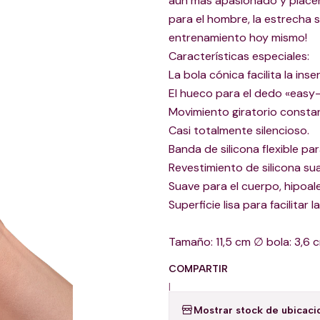
aún más apasionado y placent
para el hombre, la estrecha s
entrenamiento hoy mismo!
Características especiales:
La bola cónica facilita la inse
El hueco para el dedo «easy-in
Movimiento giratorio constan
Casi totalmente silencioso.
Banda de silicona flexible pa
Revestimiento de silicona su
Suave para el cuerpo, hipoal
Superficie lisa para facilitar l
Tamaño: 11,5 cm ∅ bola: 3,6 
COMPARTIR
|
Mostrar stock de ubicaci