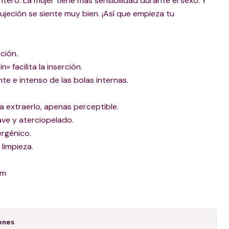
ero. La mujer tiene más sensibilidad durante el sexo. Y
ujeción se siente muy bien. ¡Así que empieza tu
rción.
» facilita la inserción.
te e intenso de las bolas internas.
ra extraerlo, apenas perceptible.
ave y aterciopelado.
ergénico.
a limpieza.
cm
ones