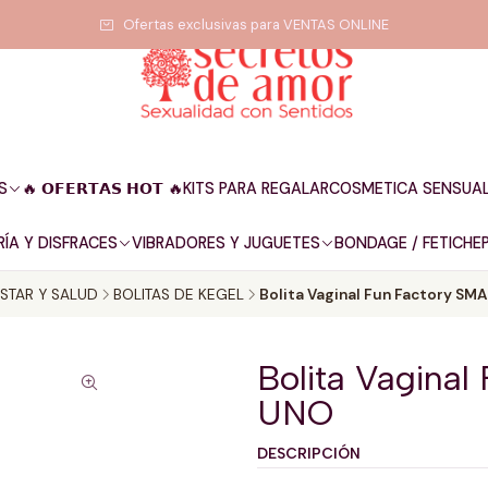
Ofertas exclusivas para VENTAS ONLINE
S
🔥 𝗢𝗙𝗘𝗥𝗧𝗔𝗦 𝗛𝗢𝗧 🔥
KITS PARA REGALAR
COSMETICA SENSUA
ÍA Y DISFRACES
VIBRADORES Y JUGUETES
BONDAGE / FETICHE
ESTAR Y SALUD
BOLITAS DE KEGEL
Bolita Vaginal Fun Factory S
Bolita Vagina
UNO
DESCRIPCIÓN