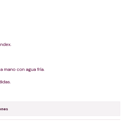
andex.
 a mano con agua fría.
didas.
ones