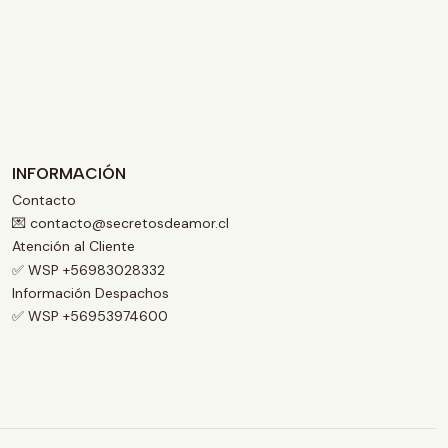
INFORMACIÓN
Contacto
💌 contacto@secretosdeamor.cl
Atención al Cliente
✅ WSP +56983028332
Información Despachos
✅ WSP +56953974600