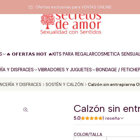
Ofertas exclusivas para VENTAS ONLINE
S
🔥 𝗢𝗙𝗘𝗥𝗧𝗔𝗦 𝗛𝗢𝗧 🔥
KITS PARA REGALAR
COSMETICA SENSUA
ÍA Y DISFRACES
VIBRADORES Y JUGUETES
BONDAGE / FETICHE
NCERÍA Y DISFRACES
SOSTÉN Y CALZÓN
Calzón sin entrepierna 
Calzón sin en
5.0
1 reseña
COLOR/TALLA