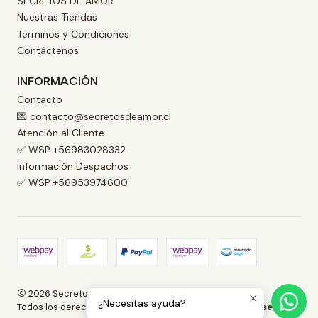
SECRETOS DE AMOR
Nuestras Tiendas
Terminos y Condiciones
Contáctenos
INFORMACIÓN
Contacto
💌 contacto@secretosdeamor.cl
Atención al Cliente
✅ WSP +56983028332
Información Despachos
✅ WSP +56953974600
2026 Secretos de Amor .
¿Necesitas ayuda?
Todos los derechos reservados.
Desarrollado por Jumpseller
.