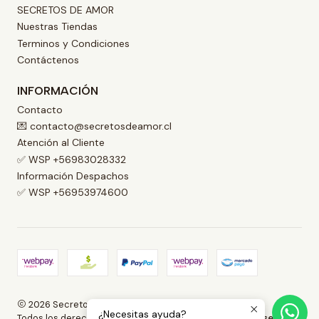
SECRETOS DE AMOR
Nuestras Tiendas
Terminos y Condiciones
Contáctenos
INFORMACIÓN
Contacto
💌 contacto@secretosdeamor.cl
Atención al Cliente
✅ WSP +56983028332
Información Despachos
✅ WSP +56953974600
2026 Secretos de Amor .
¿Necesitas ayuda?
Todos los derechos reservados.
Desarrollado por Jumpseller
.