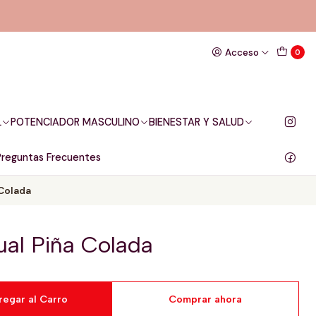
Acceso
0
L
POTENCIADOR MASCULINO
BIENESTAR Y SALUD
Preguntas Frecuentes
 Colada
ual Piña Colada
regar al Carro
Comprar ahora