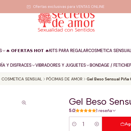
Ofertas exclusivas para VENTAS ONLINE
S
🔥 𝗢𝗙𝗘𝗥𝗧𝗔𝗦 𝗛𝗢𝗧 🔥
KITS PARA REGALAR
COSMETICA SENSUA
ÍA Y DISFRACES
VIBRADORES Y JUGUETES
BONDAGE / FETICHE
COSMETICA SENSUAL
PÓCIMAS DE AMOR
Gel Beso Sensual Piña
Gel Beso Sens
5.0
1 reseña
Ag
Cantidad