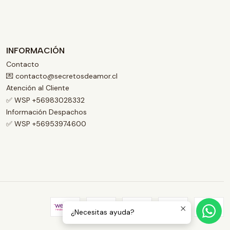
INFORMACIÓN
Contacto
💌 contacto@secretosdeamor.cl
Atención al Cliente
✅ WSP +56983028332
Información Despachos
✅ WSP +56953974600
¿Necesitas ayuda?