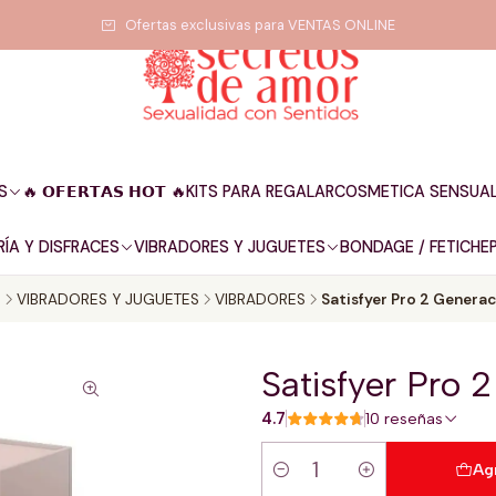
Ofertas exclusivas para VENTAS ONLINE
S
🔥 𝗢𝗙𝗘𝗥𝗧𝗔𝗦 𝗛𝗢𝗧 🔥
KITS PARA REGALAR
COSMETICA SENSUA
ÍA Y DISFRACES
VIBRADORES Y JUGUETES
BONDAGE / FETICHE
o
VIBRADORES Y JUGUETES
VIBRADORES
Satisfyer Pro 2 Generac
Satisfyer Pro 
4.7
10 reseñas
Ag
Cantidad