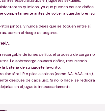
ctantes especializados en juguetes sexuales.
desinfectantes químicos, ya que pueden causar daños.
ue completamente antes de volver a guardarlo en su
ritos juntos, y nunca dejes que se toquen entre sí.
ras, corren el riesgo de pegarse.
ERÍA:
ía recargable de iones de litio, el proceso de carga no
nutos. La sobrecarga causará daños, reduciendo
la batería de su juguete favorito.
 tipo «botón» LR o pilas alcalinas (como AA, AAA, etc.),
nte después de cada uso. Si no lo hace, se reducirá
 dejarlas en el juguete innecesariamente.
ones