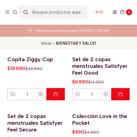
0
Ofertas exclusivas para VENTAS ONLINE
Inicio
BIENESTAR Y SALUD
Copita Ziggy Cup
Set de 2 copas
-50% OFERTA HOT
-53% OFERTA HOT
menstruales Satisfyer
$19.990
$39.990
Feel Good
$6.990
$14.990
Cantidad
Cantidad
Set de 2 copas
Colección Love in the
-53% OFERTA HOT
-80% OFERTA HOT
menstruales Satisfyer
Pocket
Feel Secure
$990
$4.990