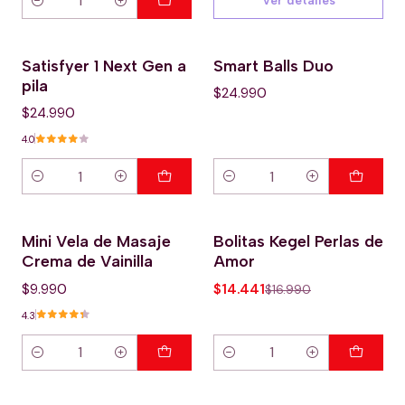
Ver detalles
Cantidad
Satisfyer 1 Next Gen a
Smart Balls Duo
pila
$24.990
$24.990
4.0
Cantidad
Cantidad
Mini Vela de Masaje
Bolitas Kegel Perlas de
-15% OFERTA HOT
Crema de Vainilla
Amor
$9.990
$14.441
$16.990
4.3
Cantidad
Cantidad