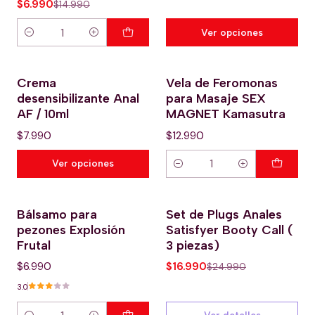
$6.990
$14.990
Ver opciones
Cantidad
Crema
Vela de Feromonas
desensibilizante Anal
para Masaje SEX
AF / 10ml
MAGNET Kamasutra
$7.990
$12.990
Ver opciones
Cantidad
Bálsamo para
Set de Plugs Anales
-32% OFERTA HOT
pezones Explosión
Satisfyer Booty Call (
No disponible
Frutal
3 piezas)
$6.990
$16.990
$24.990
3.0