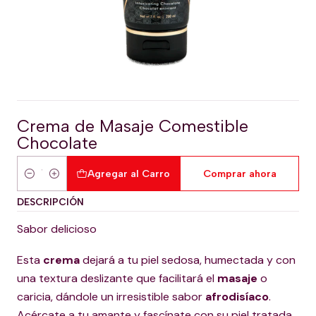
Crema de Masaje Comestible
Chocolate
Agregar al Carro
Comprar ahora
Cantidad
DESCRIPCIÓN
Sabor delicioso
Esta
crema
dejará a tu piel sedosa, humectada y con
una textura deslizante que facilitará el
masaje
o
caricia, dándole un irresistible sabor
afrodisíaco
.
Acércate a tu amante y fascínate con su piel tratada